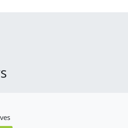
s
ves